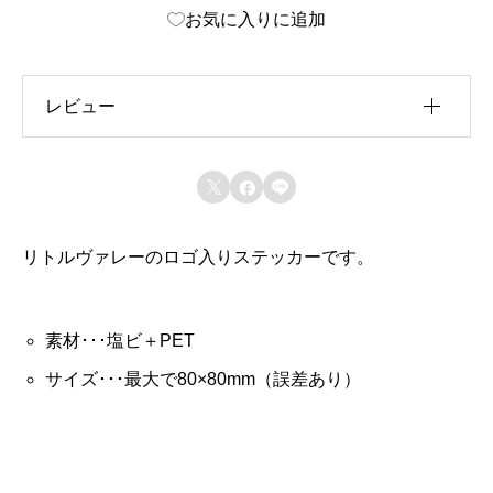
お気に入りに追加
レ
ー
・
レビュー
ス
テ
レビュー投稿には、会員登録が必要です。



ッ
会員登録する
カ
リトルヴァレーのロゴ入りステッカーです。
ー
個
素材･･･塩ビ＋PET
サイズ･･･最大で80×80mm（誤差あり）