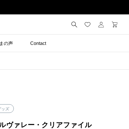

まの声
Contact
美と健康
「30秒のミネラル補
給」でカサつき知らず
グッズ
ルヴァレー・クリアファイル