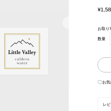
¥
1,5
お取り
リ
数量
ト
ル
ヴ
ァ
レ
お気
ー
・
ク
レビ
リ