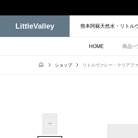
LittleValley
熊本阿蘇天然水・リトル
HOME
商品一



リトルヴァレー・クリアフ
ショップ
美と健康
トでの誕生か
「30秒のミネラル補
給」でカサつき知ら