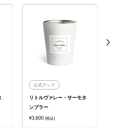

公式グッズ
公式グ
ス
リトルヴァレー・サーモタ
リトルヴ
ンブラー
（白）S
¥
3,600
¥
3,180
(税込)
(