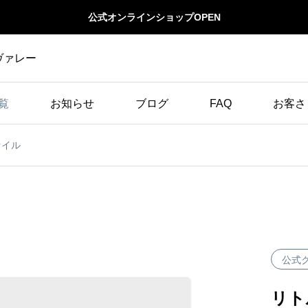
公式オンラインショップOPEN
ヴァレー
覧
お知らせ
ブログ
FAQ
お客さ
ァイル
LittleValley
ビッグサイトでの誕生か
ず
ら１年
公式
リト