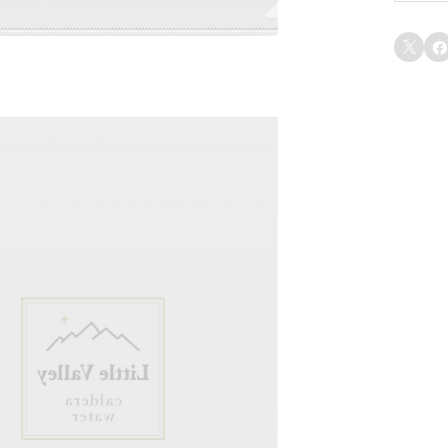
ア
レ


フ
ァ
イ
ル
個