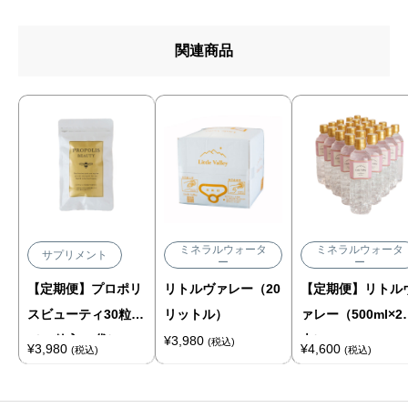
関連商品
ミネラルウォータ
ミネラルウォータ
サプリメント
ー
ー
【定期便】プロポリ
リトルヴァレー（20
【定期便】リトル
スビューティ30粒
リットル）
ァレー（500ml×2
（30粒入×1袋）
本）
¥
3,980
(税込)
¥
3,980
¥
4,600
(税込)
(税込)