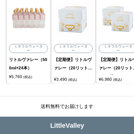
個
ミネラルウォータ
ミネラルウォータ
ミネラルウォータ
ー
ー
ー
リトルヴァレー（50
【定期便】リトルヴ
【定期便】リトル
0ml×24本）
ァレー（20リット
ァレー（20リット
ル）
ル）2箱
¥
5,760
(税込)
¥
3,490
¥
6,980
(税込)
(税込)
送料無料でお届けします
LittleValley