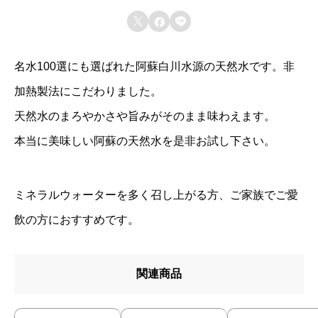
0
レビュー投稿には、会員登録が必要です。



0
会員登録する
m
名水100選にも選ばれた阿蘇白川水源の天然水です。非
l
加熱製法にこだわりました。
×
天然水のまろやかさや旨みがそのまま味わえます。
2
本当に美味しい阿蘇の天然水を是非お試し下さい。
4
本
）
ミネラルウォーターを多く召し上がる方、ご家族でご愛
2
飲の方におすすめです。
箱
セ
関連商品
ッ
ト