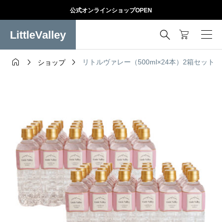
公式オンラインショップOPEN
LittleValley




リトルヴァレー（500ml×24本）2箱セット
ショップ