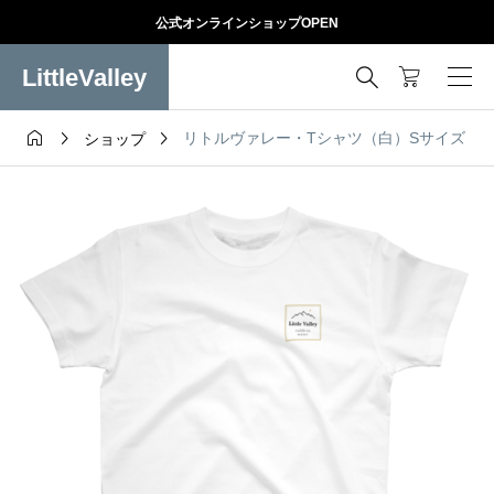
公式オンラインショップOPEN
LittleValley




リトルヴァレー・Tシャツ（白）Sサイズ
ショップ