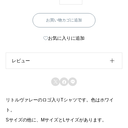
ト
ル
お買い物カゴに追加
ヴ
ァ
お気に入りに追加
レ
ー
・
レビュー
T
シ
レビュー投稿には、会員登録が必要です。



ャ
会員登録する
ツ
リトルヴァレーのロゴ入りTシャツです。色はホワイ
（
ト。
白
Sサイズの他に、MサイズとLサイズがあります。
）