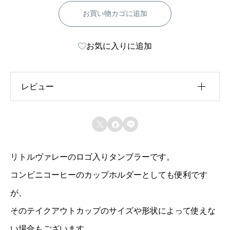
ル
お買い物カゴに追加
ヴ
ァ
お気に入りに追加
レ
ー
・
レビュー
サ
ー
レビュー投稿には、会員登録が必要です。



モ
会員登録する
タ
リトルヴァレーのロゴ入りタンブラーです。
ン
コンビニコーヒーのカップホルダーとしても便利です
ブ
が、
ラ
そのテイクアウトカップのサイズや形状によって使えな
ー
い場合もございます。