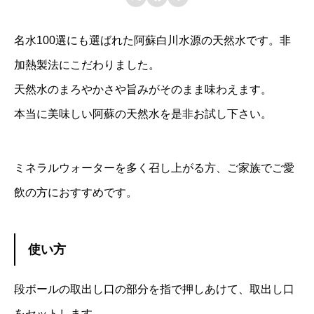
リ
会員登録する
ッ
名水100選にも選ばれた阿蘇白川水源の天然水です。非
ト
加熱製法にこだわりました。
ル
天然水のまろやかさや旨みがそのまま味わえます。
）
本当に美味しい阿蘇の天然水を是非お試し下さい。
2
箱
個
ミネラルウォーターを多く召し上がる方、ご家族でご愛
飲の方におすすめです。
使い方
段ボールの取出し口の部分を指で押しあけて、取出し口
をセットします。